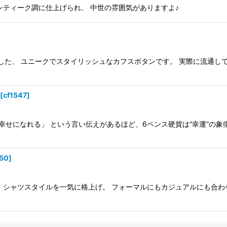
ンティーク調に仕上げられ、 中世の雰囲気がありますよ♪
した、 ユニークでスタイリッシュなカフスボタンです。 実際に流通し
[
cf1547
]
幸せになれる」 という言い伝えがあるほど、6ペンス硬貨は“幸運”の象
550
]
 シャツスタイルを一気に格上げ。 フォーマルにもカジュアルにも合わ