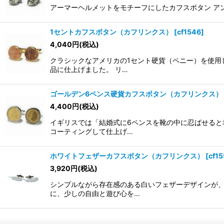
アーマーヘルメットをモチーフにしたカフスボタン ア
1セントカフスボタン（カフリンクス）
[
cf1546
]
4,040
円
(税込)
クラシックなアメリカの1セント硬貨（ペニー）を使用
品に仕上げました。 リ…
ゴールデン6ペンス硬貨カフスボタン（カフリンクス）
4,400
円
(税込)
イギリスでは「結婚式に6ペンスを靴の中に忍ばせると
コーティングして仕上げ…
ホワイトフェザーカフスボタン（カフリンクス）
[
cf1
3,920
円
(税込)
シンプルながら存在感のある白いフェザーデザインが、
に、少しの自由と遊び心を…