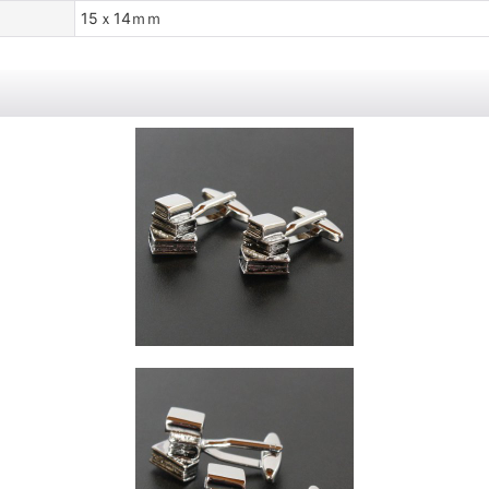
15ｘ14ｍｍ