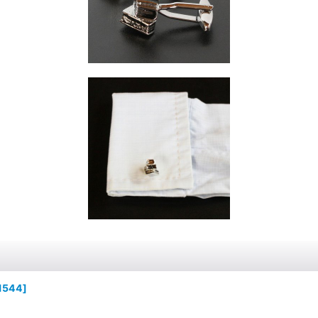
1544
]