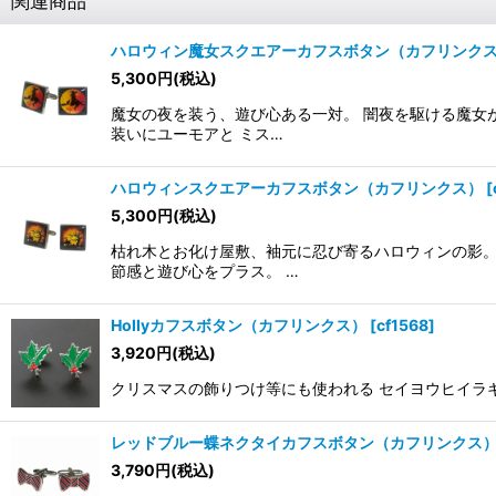
関連商品
ハロウィン魔女スクエアーカフスボタン（カフリンク
5,300
円
(税込)
魔女の夜を装う、遊び心ある一対。 闇夜を駆ける魔女
装いにユーモアと ミス…
ハロウィンスクエアーカフスボタン（カフリンクス）
[
5,300
円
(税込)
枯れ木とお化け屋敷、袖元に忍び寄るハロウィンの影。
節感と遊び心をプラス。 …
Hollyカフスボタン（カフリンクス）
[
cf1568
]
3,920
円
(税込)
クリスマスの飾りつけ等にも使われる セイヨウヒイラ
レッドブルー蝶ネクタイカフスボタン（カフリンクス
3,790
円
(税込)