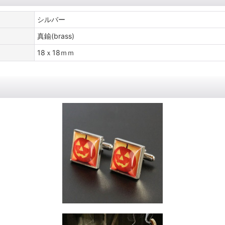
シルバー
真鍮(brass)
18ｘ18ｍｍ