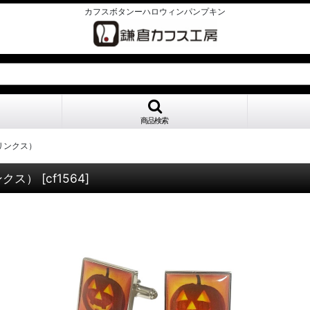
カフスボタンーハロウィンパンプキン
商品検索
リンクス）
ンクス）
[
cf1564
]