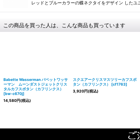
レッドとブルーカラーの蝶ネクタイをデザイン したユ
この商品を買った人は、こんな商品も買っています
Babette Wasserman バベットワッサ
スクエアークリスマスツリーカフスボ
ーマン ムーンダストジェットクリス
タン（カフリンクス）
[
cf1763
]
タルカフスボタン（カフリンクス）
3,920
円
(税込)
[
bw-c670j
]
14,580
円
(税込)