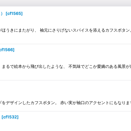
ス）
[
cf1565
]
がほうきにまたがり、 袖元にさりげないスパイスを添えるカフスボタン
cf1566
]
 まるで絵本から飛び出したような、 不気味でどこか愛嬌のある風景が
ギをデザインしたカフスボタン。 赤い実が袖口のアクセントにもなりま
）
[
cf1532
]