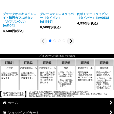
ブラックオニキスインレ
グレーステンレスタイバ
釣竿モチーフタイピン
イ・楕円カフスボタン
ー（タイピン）
（タイバー）
[
sw056
]
（カフリンクス）
[
cf1159
]
4,950
円
(税込)
[
ed104
]
6,500
円
(税込)
6,500
円
(税込)
ホーム
ショッピングカート