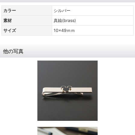
カラー
シルバー
素材
真鍮(brass)
サイズ
10x49ｍｍ
他の写真