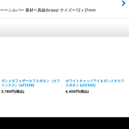
バー 素材ー真鍮(brass) サイズー12ｘ21mm
ガンメタフェザーカフスボタン（カフ
ホワイトキャッツアイ＆ガンメタカフ
リンクス）
[
cf1339
]
スボタン
[
cf2342
]
3,780
円
(税込)
4,400
円
(税込)