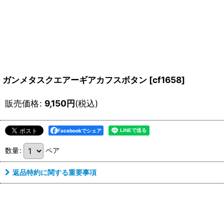
ガンメタスクエアーギアカフスボタン
[
cf1658
]
販売価格
:
9,150
円
(税込)
Facebookでシェア
数量
:
ペア
返品特約に関する重要事項