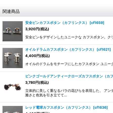
関連商品
安全ピンカフスボタン（カフリンクス）
[
cf1659
]
3,920
円
(税込)
安全ピンをデザインしたユニークな カフスボタン。クリスタ
オイルドラムカフスボタン（カフリンクス）
[
cf1621
]
4,400
円
(税込)
オイルのドラムをモチーフにしたカフスボタン ユニークか
ピンクゴールドアンティークローズカフスボタン（カ
3,780
円
(税込)
立体的に美しく重なるバラの花びらを表現した、 アン
雅さと色気を引き立てて…
レッド電球カフスボタン（カフリンクス）
[
cf1636
]