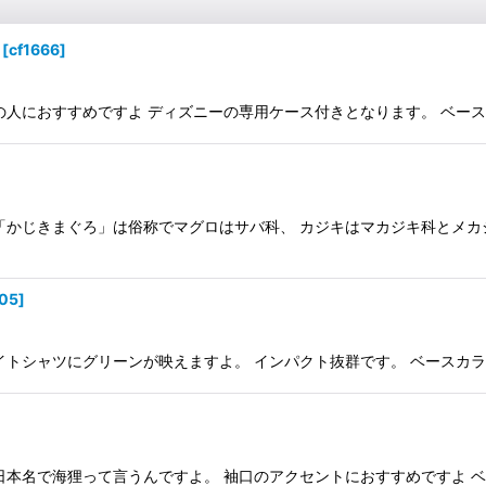
[
cf1666
]
おすすめですよ ディズニーの専用ケース付きとなります。 ベースカラー-シ
「かじきまぐろ」は俗称でマグロはサバ科、 カジキはマカジキ科とメカ
605
]
シャツにグリーンが映えますよ。 インパクト抜群です。 ベースカラーーシル
名で海狸って言うんですよ。 袖口のアクセントにおすすめですよ ベースカラ