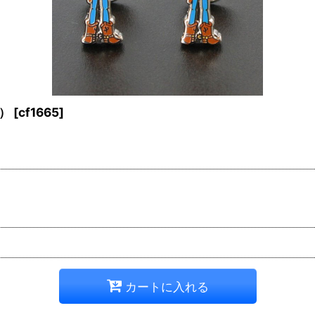
ス）
[
cf1665
]
カートに入れる