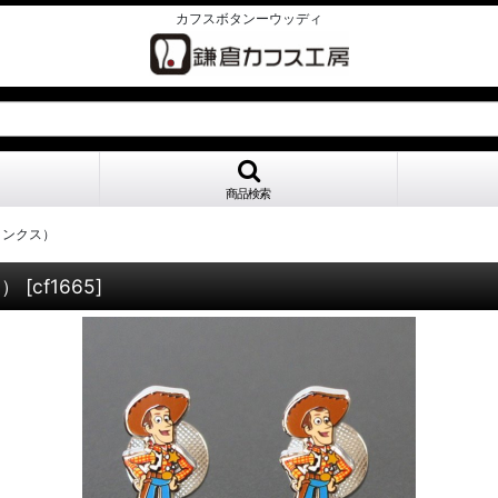
カフスボタンーウッディ
商品検索
リンクス）
ス）
[
cf1665
]