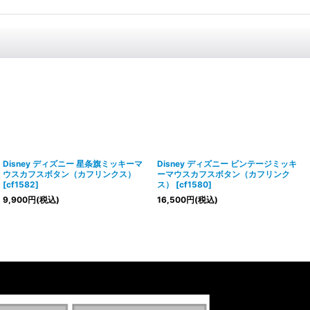
Disney ディズニー 星条旗ミッキーマ
Disney ディズニー ビンテージミッキ
ウスカフスボタン（カフリンクス）
ーマウスカフスボタン（カフリンク
[
cf1582
]
ス）
[
cf1580
]
9,900
円
(税込)
16,500
円
(税込)