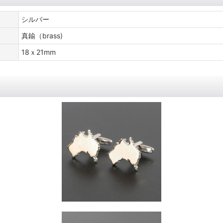
シルバー
真鍮（brass)
18ｘ21mm