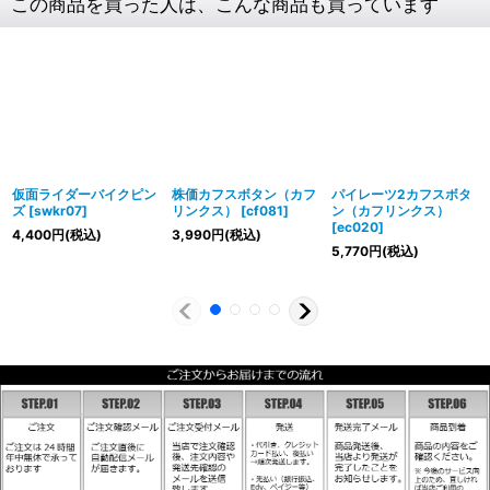
この商品を買った人は、こんな商品も買っています
仮面ライダーバイクピン
株価カフスボタン（カフ
パイレーツ2カフスボタ
ズ
[
swkr07
]
リンクス）
[
cf081
]
ン（カフリンクス）
[
ec020
]
4,400
円
(税込)
3,990
円
(税込)
5,770
円
(税込)