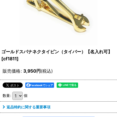
ゴールドスパナネクタイピン（タイバー）【名入れ可】
[
cf1811
]
販売価格
:
3,950
円
(税込)
Facebookでシェア
数量
:
個
返品特約に関する重要事項