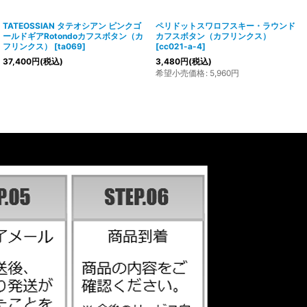
TATEOSSIAN タテオシアン ピンクゴ
ペリドットスワロフスキー・ラウンド
ールドギアRotondoカフスボタン（カ
カフスボタン（カフリンクス）
フリンクス）
[
ta069
]
[
cc021-a-4
]
37,400
円
(税込)
3,480
円
(税込)
希望小売価格
:
5,960
円