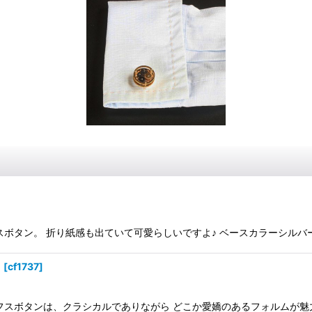
ン。 折り紙感も出ていて可愛らしいですよ♪ ベースカラーシルバー 素材-
）
[
cf1737
]
フスボタンは、クラシカルでありながら どこか愛嬌のあるフォルムが魅