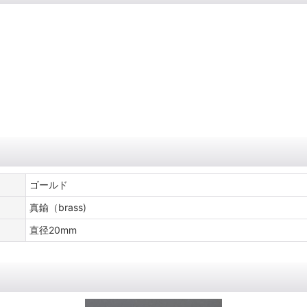
ゴールド
真鍮（brass)
直径20mm