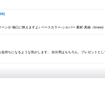
38
]
が 袖口に映えますよ♪ ベースカラー-シルバー 素材-真鍮（brass) サ
金持ちになるような気がします。 自分用はもちろん、プレゼントとしても喜