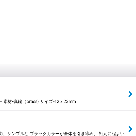
真鍮（brass) サイズ-12ｘ23mm
力。シンプルな ブラックカラーが全体を引き締め、 袖元に程よい