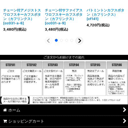
チェーン付アメジストス
チェーン付サファイアス
バトミントンカフスボタ
ワロフスキーカフスボタ
ワロフスキーカフスボタ
ン（カフリンクス）
ン（カフリンクス）
ン（カフリンクス）
[
cf141
]
[
cc031-a-6
]
[
cc031-a-9
]
4,720
円
(税込)
3,480
円
(税込)
3,480
円
(税込)
ホーム
ショッピングカート