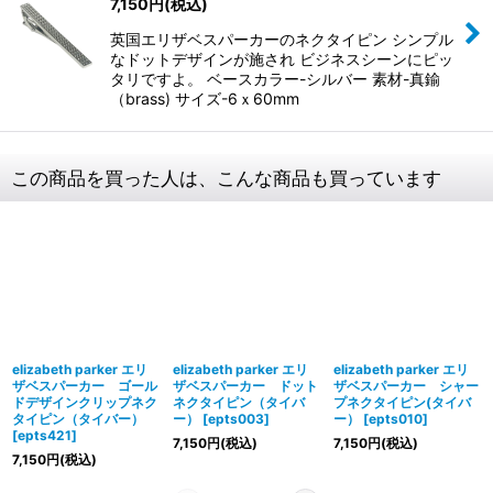
7,150
円
(税込)
英国エリザベスパーカーのネクタイピン シンプル
なドットデザインが施され ビジネスシーンにピッ
タリですよ。 ベースカラー-シルバー 素材-真鍮
（brass) サイズ-6ｘ60mm
この商品を買った人は、こんな商品も買っています
elizabeth parker エリ
elizabeth parker エリ
elizabeth parker エリ
ザベスパーカー ゴール
ザベスパーカー ドット
ザベスパーカー シャー
ドデザインクリップネク
ネクタイピン（タイバ
プネクタイピン(タイバ
タイピン（タイバー）
ー）
[
epts003
]
ー）
[
epts010
]
[
epts421
]
7,150
円
(税込)
7,150
円
(税込)
7,150
円
(税込)