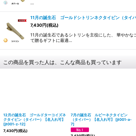
…
11月の誕生石 ゴールドシトリンネクタイピン（タイ
7,430
円
(税込)
11月の誕生石であるシトリンを主役にした、 華やか
て贈るギフトに最適…
この商品を買った人は、こんな商品も買っています
12月の誕生石 ゴールドターコイズネ
7月の誕生石 ルビーネクタイピン
クタイピン（タイバー）【名入れ可】
（タイバー）【名入れ可】
[
jt001-a-
[
jt001-z-12
]
7
]
7,430
円
(税込)
7,430
円
(税込)