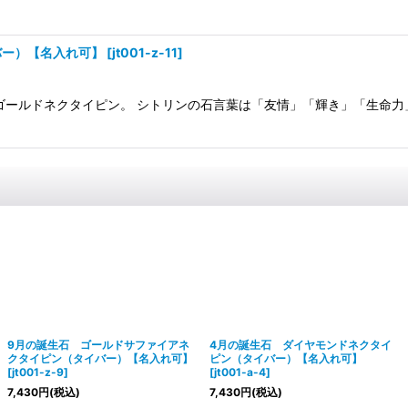
バー）【名入れ可】
[
jt001-z-11
]
なゴールドネクタイピン。 シトリンの石言葉は「友情」「輝き」「生命力
9月の誕生石 ゴールドサファイアネ
4月の誕生石 ダイヤモンドネクタイ
クタイピン（タイバー）【名入れ可】
ピン（タイバー）【名入れ可】
[
jt001-z-9
]
[
jt001-a-4
]
7,430
円
(税込)
7,430
円
(税込)