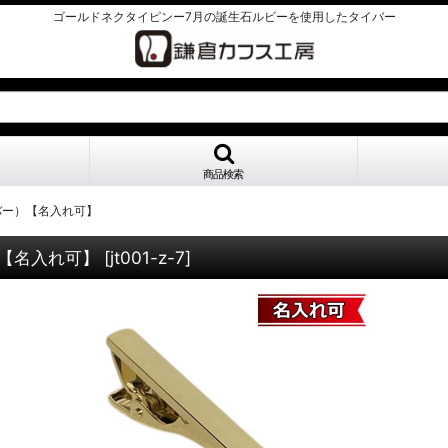
ゴールドネクタイピンー7月の誕生石ルビーを使用したタイバー
商品検索
バー）【名入れ可】
【名入れ可】
[
jt001-z-7
]