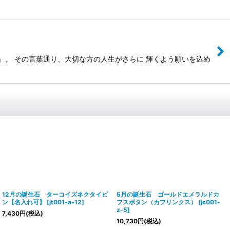
」。 その言葉通り、大切な方の人生がさらに 輝くよう願いを込め
12月の誕生石 ターコイズネクタイピ
5月の誕生石 ゴールドエメラルドカ
ン【名入れ可】
[
jt001-a-12
]
フスボタン（カフリンクス）
[
jc001-
z-5
]
7,430
円
(税込)
10,730
円
(税込)