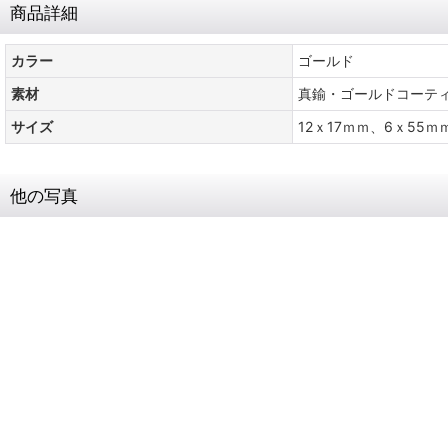
商品詳細
カラー
ゴールド
素材
真鍮・ゴールドコーテ
サイズ
12ｘ17ｍｍ、6ｘ55ｍ
他の写真