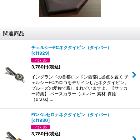
関連商品
チェルシーFCネクタイピン（タイバー）
[
cf1929
]
3,780
円
(税込)
イングランドの首都ロンドン西部に拠点を置く チ
ェルシーFCのロゴをデザインしたネクタイピン。
ブルーズの愛称で親しまれていますよ。【サッカ
ー特集】 ベースカラー-シルバー 素材-真鍮
（brass) …
FCバルセロナネクタイピン（タイバー）
[
cf1930
]
3,780
円
(税込)