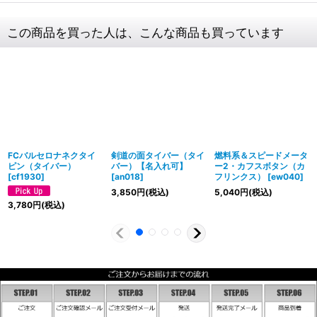
この商品を買った人は、こんな商品も買っています
FCバルセロナネクタイ
剣道の面タイバー（タイ
燃料系＆スピードメータ
ピン（タイバー）
バー）【名入れ可】
ー2・カフスボタン（カ
[
cf1930
]
[
an018
]
フリンクス）
[
ew040
]
3,850
円
(税込)
5,040
円
(税込)
3,780
円
(税込)