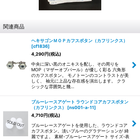
関連商品
ヘキサゴンＭＯＰカフスボタン（カフリンクス）
[
cf1836
]
4,290
円
(税込)
中央に深い黒のオニキスを配し、その周りを
MOP（マザーオブパール）が優しく彩る 六角形
のカフスボタン。 モノトーンのコントラストが美
しく、 袖元に上品な存在感を演出します。 クラ
シックな雰囲気と幾…
ブルーレースアゲート ラウンドコアカフスボタン
（カフリンクス）
[
ns001-a-11
]
4,710
円
(税込)
ブルーレースアゲートを使用した、ラウンドコア
カフスボタン。淡いブルーのグラデーションが 綺
麗ですよ。 素材-ブルーレースアゲート サイズ-表