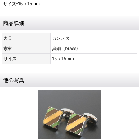
サイズ-15ｘ15mm
商品詳細
カラー
ガンメタ
素材
真鍮（brass)
サイズ
15ｘ15mm
他の写真