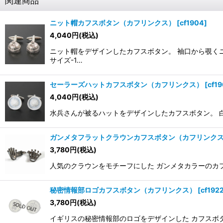
関連商品
ニット帽カフスボタン（カフリンクス）
[
cf1904
]
4,040
円
(税込)
ニット帽をデザインしたカフスボタン。 袖口から覗くニ
サイズ-1…
セーラーズハットカフスボタン（カフリンクス）
[
cf1
4,040
円
(税込)
水兵さんが被るハットをデザインしたカフスボタン。 白い
ガンメタフラットクラウンカフスボタン（カフリンク
3,780
円
(税込)
人気のクラウンをモチーフにした ガンメタカラーのカフスボ
秘密情報部ロゴカフスボタン（カフリンクス）
[
cf192
3,780
円
(税込)
イギリスの秘密情報部のロゴをデザインした カフスボタン