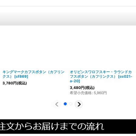
キングマークカフスボタン（カフリン
オリビンスワロフスキー・ラウンドカ
クス）
[
cf869
]
フスボタン（カフリンクス）
[
cc021-
a-20
]
3,780
円
(税込)
3,480
円
(税込)
希望小売価格
:
5,960
円