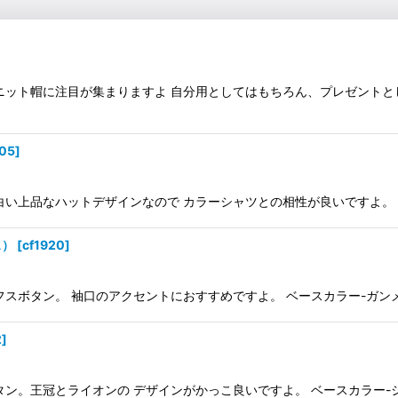
ット帽に注目が集まりますよ 自分用としてはもちろん、プレゼントとしても
905
]
上品なハットデザインなので カラーシャツとの相性が良いですよ。 ベースカ
ス）
[
cf1920
]
タン。 袖口のアクセントにおすすめですよ。 ベースカラー-ガンメタ 素材-
2
]
。王冠とライオンの デザインがかっこ良いですよ。 ベースカラー-シルバー