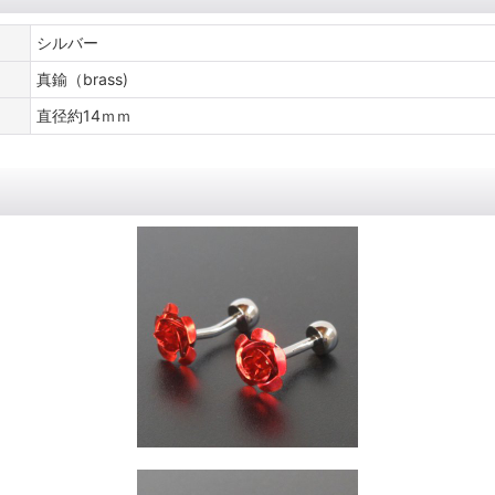
シルバー
真鍮（brass)
直径約14ｍｍ