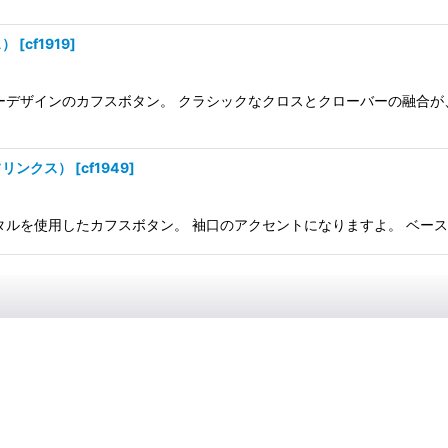
ス）
[
cf1919
]
ーデザインのカフスボタン。 クラシックなクロスとクローバーの融合が
フリンクス）
[
cf1949
]
使用したカフスボタン。 袖口のアクセントになりますよ。 ベースカラー-シ