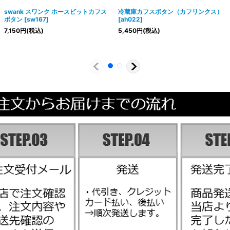
swank スワンク ホースビットカフス
冷蔵庫カフスボタン（カフリンクス）
ボタン
[
sw167
]
[
ah022
]
7,150
円
(税込)
5,450
円
(税込)