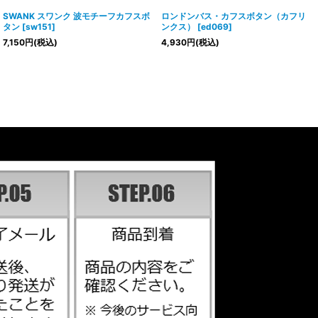
SWANK スワンク 波モチーフカフスボ
ロンドンバス・カフスボタン（カフリ
タン
[
sw151
]
ンクス）
[
ed069
]
7,150
円
(税込)
4,930
円
(税込)