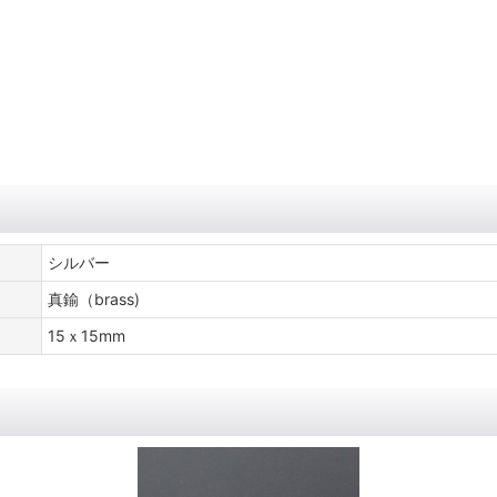
シルバー
真鍮（brass)
15ｘ15mm