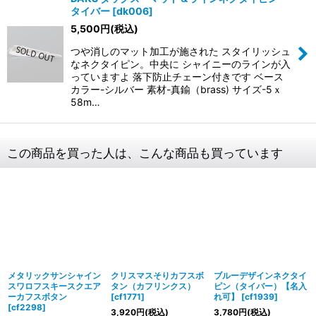
タイバー
[
dk006
]
5,500
円
(税込)
つや消しのマット加工が施された スタイリッシュ
なネクタイピン。中央に シャイニーのラインが入
っていますよ 落下防止チェーン付きです ベース
カラー-シルバー 素材-真鍮（brass) サイズ-5ｘ
58m…
この商品を買った人は、こんな商品も買っています
メタリックサンシャイン
クリスマスそりカフスボ
ブルーデザインネクタイ
スワロフスキースクエア
タン（カフリンクス）
ピン（タイバー）【名入
ーカフスボタン
[
cf1771
]
れ可】
[
cf1939
]
[
cf2298
]
3,920
円
(税込)
3,780
円
(税込)