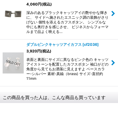
4,060
円
(税込)
深みのあるブラックキャッツアイの艶やかな輝き
に、 サイドへ施されたエスニック調の装飾がさり
げない 個性を添えるカフスボタン。 シンプルな
中にも奥行きを感じさせ、 ビジネスからフォーマ
ルまで品よく映える…
ダブルピンクキャッツアイカフス
[
cf2036
]
3,920
円
(税込)
表面と裏面にサイズに異なるピンク色の キャッツ
アイストーンを配置したカフスボタン 袖口がどの
角度から見てもお洒落に見えますよ ベースカラ
ー-シルバー 素材-真鍮（brass) サイズ-直径約
11mm
この商品を買った人は、こんな商品も買っています