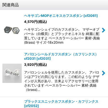
関連商品
ヘキサゴンMOPオニキスカフスボタン
[
cf2061
]
4,570
円
(税込)
ヘキサゴンシェイプのカフスボタン。 マザーオブ
パール（白蝶貝）とブラックオニキスを 綺麗に配
置していますよ ベースカラー-シルバー 素材-真鍮
(Brass) サイズ-18x20mm
アバロンシールドカフスボタン（カフリンクス）
cf2031
[
cf2031
]
3,920
円
(税込)
アバロンシェルを使用したカフスボタン。 アバロ
ンはアワビの貝になります。この虹のような デザ
インが人気があり、古来よりアクセサリーに使用
されています ベースカラー-シルバー 素材-真鍮
（brass)…
ブラックエスニックカフスボタン・カフリンクス
[
cf2052
]