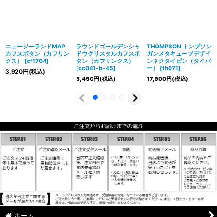
ニュージーランドMAP
ラウンドゴールデンシャ
THOMPSON トンプソン
カフスボタン（カフリン
ドウクリスタルカフスボ
ガンメタキューブデザイ
クス）
[
cf1704
]
タン（カフリンクス）
ンネクタイピン（タイバ
[
cc041-b-45
]
ー）
[
th071
]
3,920
円
(税込)
3,450
円
(税込)
17,600
円
(税込)
ホーム