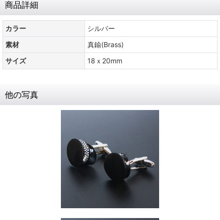
商品詳細
カラー
シルバー
素材
真鍮(Brass)
サイズ
18ｘ20mm
他の写真