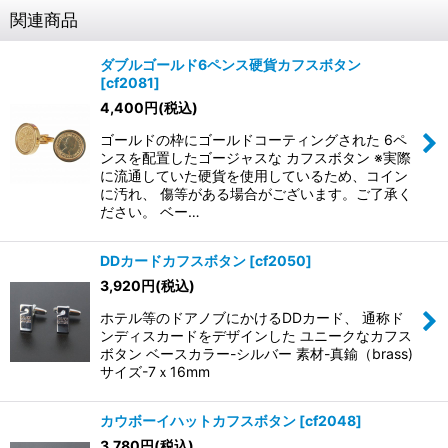
関連商品
ダブルゴールド6ペンス硬貨カフスボタン
[
cf2081
]
4,400
円
(税込)
ゴールドの枠にゴールドコーティングされた 6ペ
ンスを配置したゴージャスな カフスボタン ※実際
に流通していた硬貨を使用しているため、コイン
に汚れ、 傷等がある場合がございます。ご了承く
ださい。 ベー…
DDカードカフスボタン
[
cf2050
]
3,920
円
(税込)
ホテル等のドアノブにかけるDDカード、 通称ド
ンディスカードをデザインした ユニークなカフス
ボタン ベースカラー-シルバー 素材-真鍮（brass)
サイズ-7ｘ16mm
カウボーイハットカフスボタン
[
cf2048
]
3,780
円
(税込)