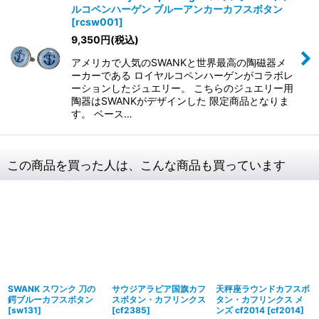
ルコペンハーゲン ブルーアンカーカフスボタン
[
rcsw001
]
9,350
円
(税込)
アメリカで人気のSWANKと世界最高の陶磁器メ
ーカーである ロイヤルコペンハーゲンがコラボレ
ーションしたジュエリー。 こちらのジュエリー用
陶器はSWANKがデザインした 限定商品となりま
す。 ベース…
この商品を買った人は、こんな商品も買っています
SWANK スワンク 刀の
サウジアラビア国旗カフ
天秤座ラウンドカフスボ
鍔ブルーカフスボタン
スボタン・カフリンクス
タン・カフリンクス メ
[
sw131
]
[
cf2385
]
ンズ cf2014
[
cf2014
]