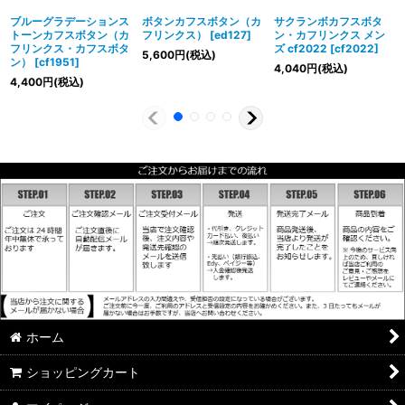
ブルーグラデーションス
ボタンカフスボタン（カ
サクランボカフスボタ
トーンカフスボタン（カ
フリンクス）
[
ed127
]
ン・カフリンクス メン
フリンクス・カフスボタ
ズ cf2022
[
cf2022
]
5,600
円
(税込)
ン）
[
cf1951
]
4,040
円
(税込)
4,400
円
(税込)
ホーム
ショッピングカート