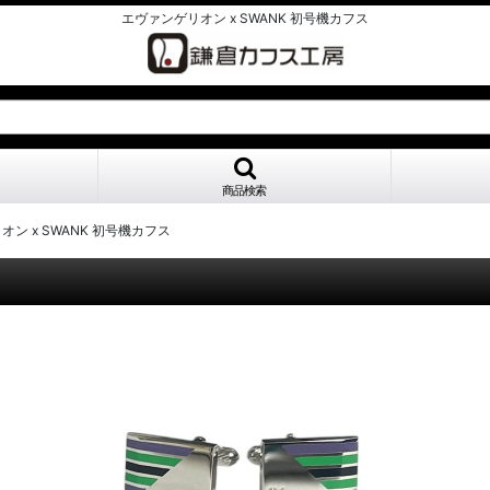
エヴァンゲリオン x SWANK 初号機カフス
商品検索
ン x SWANK 初号機カフス