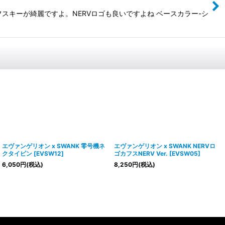
スキーが綺麗ですよ。NERVロゴも良いですよね ベースカラー-シ
エヴァンゲリオン x SWANK 零号機ネ
エヴァンゲリオン x SWANK NERVロ
クタイピン
[
EVSW12
]
ゴカフスNERV Ver.
[
EVSW05
]
6,050
円
(税込)
8,250
円
(税込)