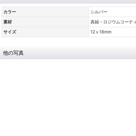
カラー
シルバー
素材
真鍮・ロジウムコーテ
サイズ
12ｘ18mm
他の写真