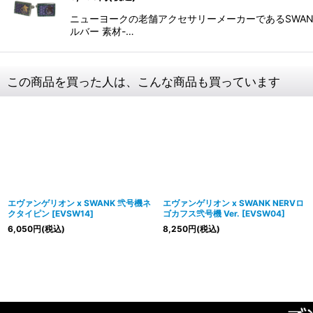
ニューヨークの老舗アクセサリーメーカーであるSWAN
ルバー 素材-…
この商品を買った人は、こんな商品も買っています
エヴァンゲリオン x SWANK 弐号機ネ
エヴァンゲリオン x SWANK NERVロ
クタイピン
[
EVSW14
]
ゴカフス弐号機 Ver.
[
EVSW04
]
6,050
円
(税込)
8,250
円
(税込)