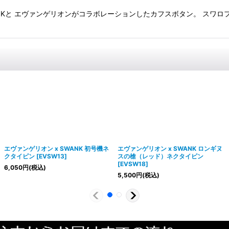
Kと エヴァンゲリオンがコラボレーションしたカフスボタン。 スワロフ
エヴァンゲリオン x SWANK 初号機ネ
エヴァンゲリオン x SWANK ロンギヌ
クタイピン
[
EVSW13
]
スの槍（レッド）ネクタイピン
[
EVSW18
]
6,050
円
(税込)
5,500
円
(税込)