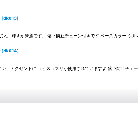
ー
[
dk013
]
 輝きが綺麗ですよ 落下防止チェーン付きです ベースカラー-シルバー 素
ー
[
dk014
]
。アクセントに ラピスラズリが使用されていますよ 落下防止チェーン付きで