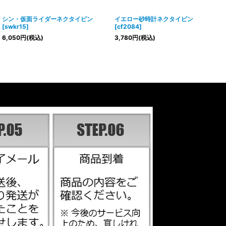
シン・仮面ライダーネクタイピン
イエロー砂時計ネクタイピン
[
swkr15
]
[
cf2084
]
6,050
円
(税込)
3,780
円
(税込)