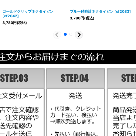
ゴールドクリップネクタイピン
ブルー砂時計ネクタイピン
[
cf2083
]
[
cf2042
]
3,780
円
(税込)
3,780
円
(税込)