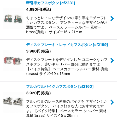
牽引車カフスボタン
[
cf2231
]
4,680
円
(税込)
ちょっとレトロなデザインの 牽引車をモチーフに
したカフスボタン。 アンティークなデザインがお
洒落ですよ。 ベースカラーーシルバー 素材ー
brass(真鍮） サイズー16ｘ21ｍｍ
ディスクブレーキ・レッドカフスボタン
[
cf2199
]
3,960
円
(税込)
ディスクブレーキをデザインした ユニークなカフ
スボタン。赤いキャリバー 部分は動きますよ
【バイク特集】 ベースカラー-シルバー 素材-真鍮
(brass) サイズ-19ｘ15mm
フルカウルバイクカフスボタン
[
cf2160
]
3,920
円
(税込)
フルカウルのレース使用のバイクを デザインした
カフスボタン。 バイク好きな人におすすめです
よ。【バイク特集】 ベースカラー-シルバー 素材-
真鍮(brass) サイズ-15ｘ26mm