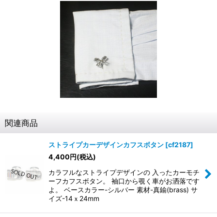
関連商品
ストライプカーデザインカフスボタン
[
cf2187
]
4,400
円
(税込)
カラフルなストライプデザインの 入ったカーモチ
ーフカフスボタン。 袖口から覗く車がお洒落です
よ。 ベースカラー-シルバー 素材-真鍮(brass) サ
イズ-14ｘ24mm