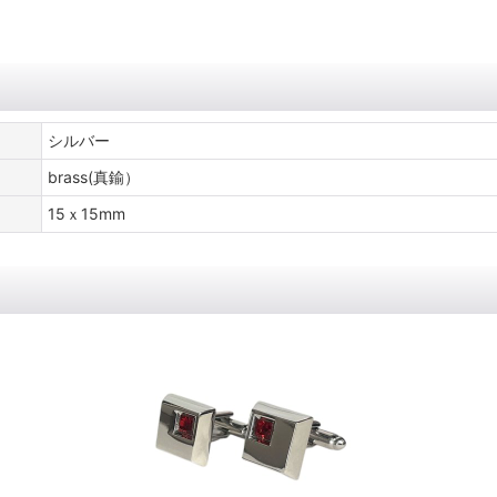
シルバー
brass(真鍮）
15ｘ15mm