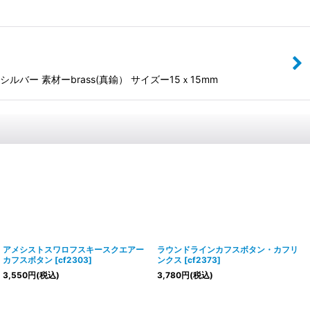
 素材ーbrass(真鍮） サイズー15ｘ15mm
アメシストスワロフスキースクエアー
ラウンドラインカフスボタン・カフリ
カフスボタン
[
cf2303
]
ンクス
[
cf2373
]
3,550
円
(税込)
3,780
円
(税込)