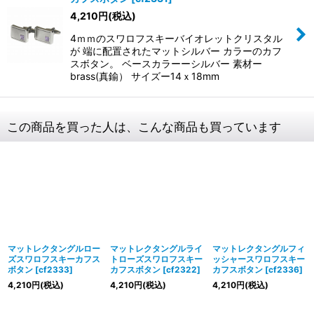
4,210
円
(税込)
4ｍｍのスワロフスキーバイオレットクリスタル
が 端に配置されたマットシルバー カラーのカフ
スボタン。 ベースカラーーシルバー 素材ー
brass(真鍮） サイズー14ｘ18mm
この商品を買った人は、こんな商品も買っています
マットレクタングルロー
マットレクタングルライ
マットレクタングルフィ
ズスワロフスキーカフス
トローズスワロフスキー
ッシャースワロフスキー
ボタン
[
cf2333
]
カフスボタン
[
cf2322
]
カフスボタン
[
cf2336
]
4,210
円
(税込)
4,210
円
(税込)
4,210
円
(税込)