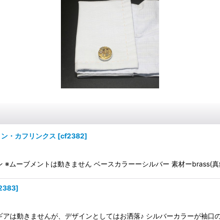
タン・カフリンクス
[
cf2382
]
ムーブメントは動きません ベースカラーーシルバー 素材ーbrass(真鍮
2383
]
ギアは動きませんが、デザインとしてはお洒落♪ シルバーカラーが袖口の