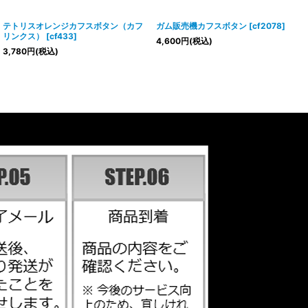
テトリスオレンジカフスボタン（カフ
ガム販売機カフスボタン
[
cf2078
]
リンクス）
[
cf433
]
4,600
円
(税込)
3,780
円
(税込)