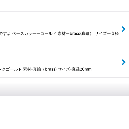
 ベースカラーーゴールド 素材ーbrass(真鍮） サイズー直径
ルド 素材-真鍮（brass) サイズ-直径20mm