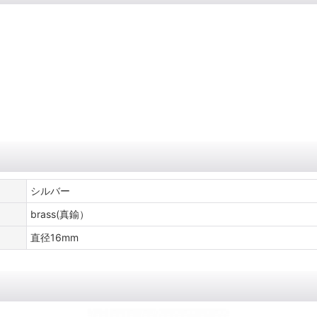
シルバー
brass(真鍮）
直径16mm