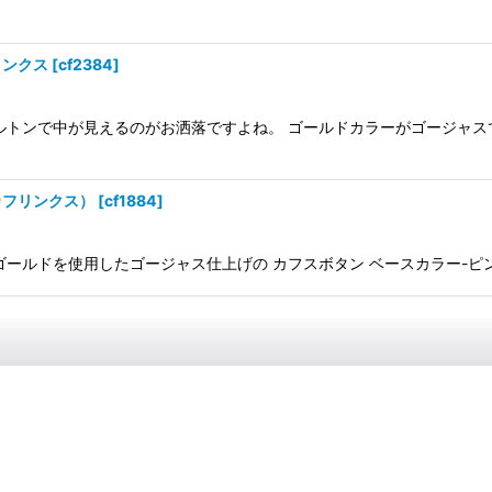
リンクス
[
cf2384
]
トンで中が見えるのがお洒落ですよね。 ゴールドカラーがゴージャスですよ
カフリンクス）
[
cf1884
]
ルドを使用したゴージャス仕上げの カフスボタン ベースカラー-ピンクゴー