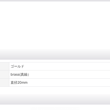
ゴールド
brass(真鍮）
直径20mm