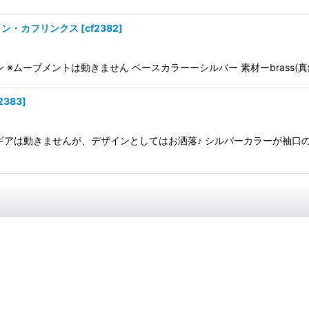
タン・カフリンクス
[
cf2382
]
ムーブメントは動きません ベースカラーーシルバー 素材ーbrass(真鍮
2383
]
ギアは動きませんが、デザインとしてはお洒落♪ シルバーカラーが袖口の