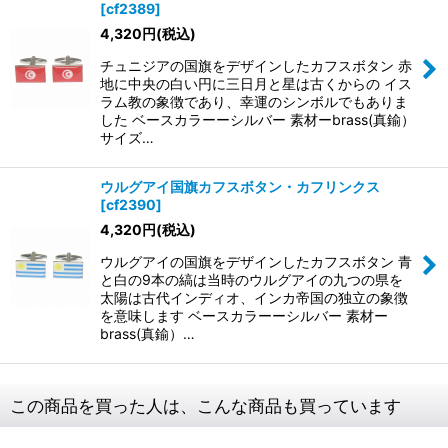
[
cf2389
]
4,320
円
(税込)
チュニジアの国旗をデザインしたカフスボタン 赤
地に中央の白い円に三日月と星は古くからの イス
ラム教の象徴であり、幸運のシンボルでもありま
した ベースカラーーシルバー 素材ーbrass(真鍮）
サイズ…
ウルグアイ国旗カフスボタン・カフリンクス
[
cf2390
]
4,320
円
(税込)
ウルグアイの国旗をデザインしたカフスボタン 青
と白の9本の縞は当時のウルグアイの九つの県を
太陽は古代インディオ、インカ帝国の独立の象徴
を意味します ベースカラーーシルバー 素材ー
brass(真鍮）…
この商品を買った人は、こんな商品も買っています