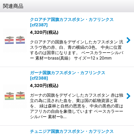
関連商品
クロアチア国旗カフスボタン・カフリンクス
[
cf2387
]
4,320
円
(税込)
クロアチアの国旗をデザインしたカフスボタン 汎
スラヴ色の赤、白、青の横縞の3色。 中央に位置
するのは国章になります。 ベースカラーーシルバ
ー 素材ーbrass(真鍮） サイズー12ｘ20mm
ガーナ国旗カフスボタン・カフリンクス
[
cf2388
]
4,320
円
(税込)
ガーナの国旗をデザインしたカフスボタン 赤は独
立の為に流された血を、黄は国の鉱物資源と富
を、 緑は森林と自然の恩恵を、中央の黒色の星は
アフリカの自由を象徴しています ベースカラーー
シルバー 素材ーb…
チュニジア国旗カフスボタン・カフリンクス