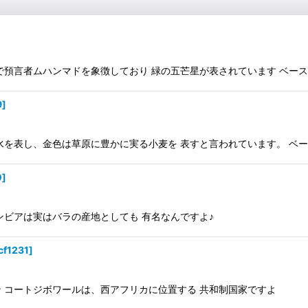
言者ムハンマドを象徴しており 緑の五芒星が表されています ベースカラー
9
]
表し、金色は草原に豊かに実る小麦を 表すと言われています。 ベースカラー
0
]
ンビアは実はバラの産地としても 有名なんですよ♪
cf1231
]
 コートジボワールは、西アフリカに位置する 共和制国家ですよ