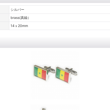
シルバー
brass(真鍮）
14ｘ20mm