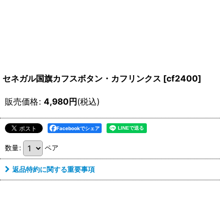
セネガル国旗カフスボタン・カフリンクス
[
cf2400
]
販売価格
:
4,980
円
(税込)
Facebookでシェア
数量
:
ペア
返品特約に関する重要事項