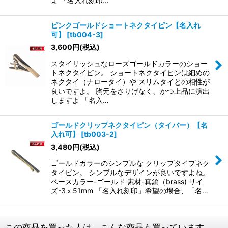
よ 「名入れ刻印…
ピンクゴールドショートネクタイピン【名入れ
可】
[
tb004-3
]
3,600
円
(税込)
スタイリッシュなローズゴールドカラーのショー
トネクタイピン。 ショートネクタイピンは細めの
ネクタイ（ナロータイ）や スリムタイとの相性が
良いですよ。 胸元をさりげなく、かつ上品に演出
しますよ 「名入…
ゴールドクリップネクタイピン（タイバー）【名
入れ可】
[
tb003-2
]
3,480
円
(税込)
ゴールドカラーのシンプルな クリップタイプネク
タイピン。 シンプルなデザインが良いですよね。
ベースカラー-ゴールド 素材-真鍮（brass) サイ
ズ-3ｘ51mm 「名入れ刻印」希望の場合、「名…
この商品を買った人は、こんな商品も買っています