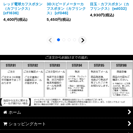
レッド電球カフスボタン
3Dスピードメーターカ
目玉・カフスボタン（カ
（カフリンクス）
フスボタン（カフリンク
フリンクス）
[
ed032
]
[
cf1636
]
ス）
[
cf046
]
4,930
円
(税込)
4,400
円
(税込)
5,450
円
(税込)
ホーム
ショッピングカート