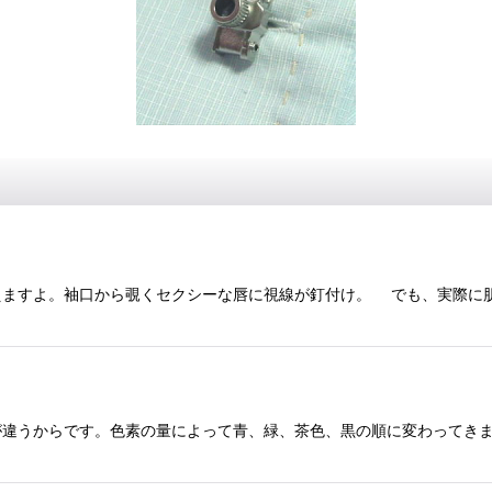
えますよ。袖口から覗くセクシーな唇に視線が釘付け。 でも、実際に
が違うからです。色素の量によって青、緑、茶色、黒の順に変わってき