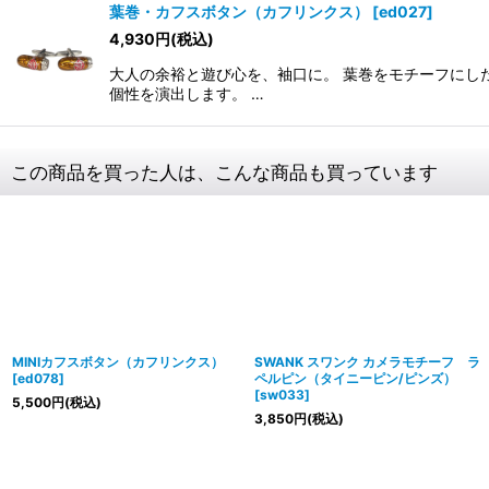
葉巻・カフスボタン（カフリンクス）
[
ed027
]
4,930
円
(税込)
大人の余裕と遊び心を、袖口に。 葉巻をモチーフにし
個性を演出します。 …
この商品を買った人は、こんな商品も買っています
MINIカフスボタン（カフリンクス）
SWANK スワンク カメラモチーフ ラ
[
ed078
]
ペルピン（タイニーピン/ピンズ）
[
sw033
]
5,500
円
(税込)
3,850
円
(税込)