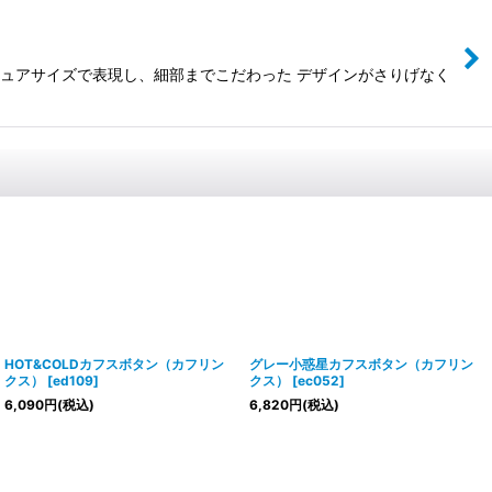
チュアサイズで表現し、細部までこだわった デザインがさりげなく
HOT&COLDカフスボタン（カフリン
グレー小惑星カフスボタン（カフリン
クス）
[
ed109
]
クス）
[
ec052
]
6,090
円
(税込)
6,820
円
(税込)