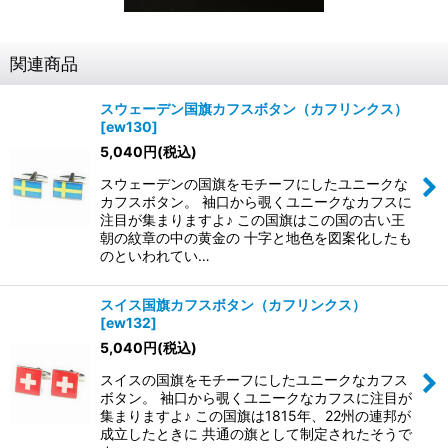
関連商品
スウェーデン国旗カフスボタン（カフリンクス）
[
ew130
]
5,040
円
(税込)
スウェーデンの国旗をモチーフにしたユニークな
カフスボタン。 袖口から覗くユニークなカフスに
注目が集まりますよ♪ この国旗はこの国の古い王
朝の紋章の中の黄金の 十字と地色を図案化したも
のといわれてい…
スイス国旗カフスボタン（カフリンクス）
[
ew132
]
5,040
円
(税込)
スイスの国旗をモチーフにしたユニークなカフス
ボタン。 袖口から覗くユニークなカフスに注目が
集まりますよ♪ この国旗は1815年、22州の連邦が
成立したときに 共通の旗として制定されたそうで