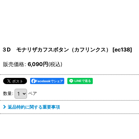
３D モナリザカフスボタン（カフリンクス）
[
ec138
]
販売価格
:
6,090
円
(税込)
Facebookでシェア
数量
:
ペア
返品特約に関する重要事項