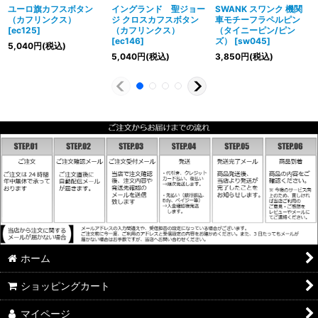
ユーロ旗カフスボタン
イングランド 聖ジョー
SWANK スワンク 機関
（カフリンクス）
ジ クロスカフスボタン
車モチーフラペルピン
[
ec125
]
（カフリンクス）
（タイニーピン/ピン
[
ec146
]
ズ）
[
sw045
]
5,040
円
(税込)
5,040
円
(税込)
3,850
円
(税込)
ホーム
ショッピングカート
マイページ