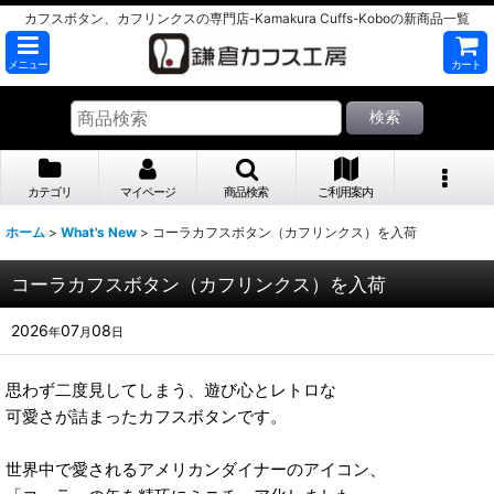
カフスボタン、カフリンクスの専門店-Kamakura Cuffs-Koboの新商品一覧
メニュー
カート
検索
カテゴリ
マイページ
商品検索
ご利用案内
ホーム
>
What's New
>
コーラカフスボタン（カフリンクス）を入荷
コーラカフスボタン（カフリンクス）を入荷
2026
07
08
年
月
日
思わず二度見してしまう、遊び心とレトロな
可愛さが詰まったカフスボタンです。
世界中で愛されるアメリカンダイナーのアイコン、