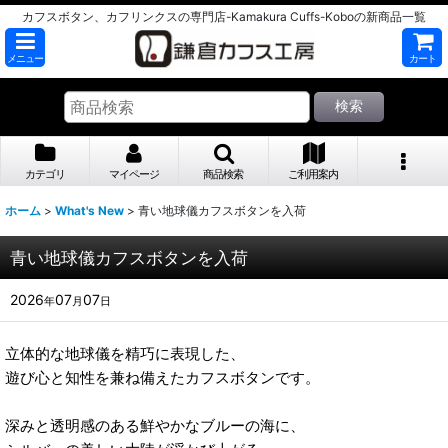
カフスボタン、カフリンクスの専門店-Kamakura Cuffs-Koboの新商品一覧
メニュー
カート
検索
カテゴリ
マイページ
商品検索
ご利用案内
ホーム
>
What's New
>
青い地球儀カフスボタンを入荷
青い地球儀カフスボタンを入荷
2026
07
07
年
月
日
立体的な地球儀を精巧に表現した、
遊び心と知性を兼ね備えたカフスボタンです。
深みと透明感のある鮮やかなブルーの海に、