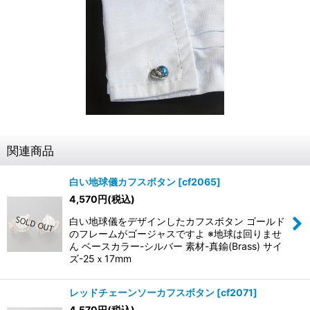
関連商品
白い地球儀カフスボタン
[
cf2065
]
4,570
円
(税込)
白い地球儀をデザインしたカフスボタン ゴールド
のフレームがゴージャスですよ ※地球は回りませ
ん ベースカラー-シルバー 素材-真鍮(Brass) サイ
ズ-25ｘ17mm
レッドチェーンソーカフスボタン
[
cf2071
]
4,570
円
(税込)