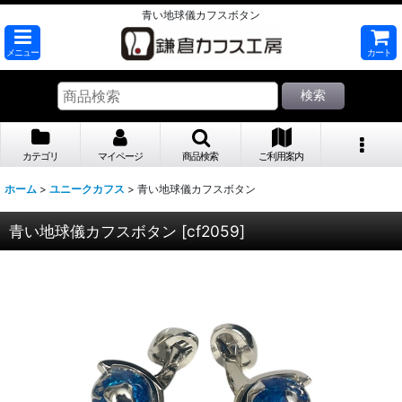
青い地球儀カフスボタン
メニュー
カート
検索
カテゴリ
マイページ
商品検索
ご利用案内
ホーム
>
ユニークカフス
>
青い地球儀カフスボタン
青い地球儀カフスボタン
[
cf2059
]