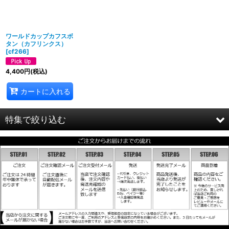
絞り込む
ワールドカップカフスボ
タン（カフリンクス）
[
cf266
]
4,400
円
(税込)
カートに入れる
特集で絞り込む
ホワイト＆クリアー
レッド
ブルー
イエロー