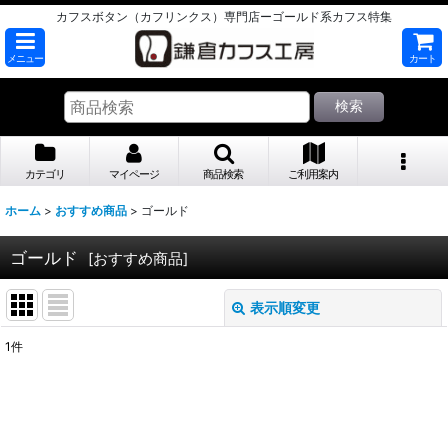
カフスボタン（カフリンクス）専門店ーゴールド系カフス特集
メニュー
カート
検索
カテゴリ
マイページ
商品検索
ご利用案内
ホーム
>
おすすめ商品
>
ゴールド
ゴールド
[
おすすめ商品
]
表示順変更
閉じる
1
件
表示数
:
並び順
: