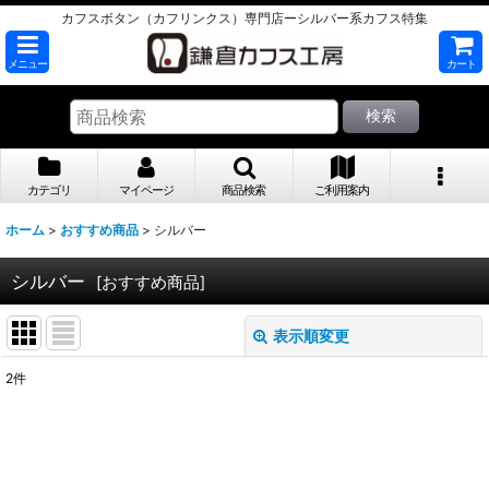
カフスボタン（カフリンクス）専門店ーシルバー系カフス特集
メニュー
カート
検索
カテゴリ
マイページ
商品検索
ご利用案内
ホーム
>
おすすめ商品
>
シルバー
シルバー
[
おすすめ商品
]
表示順変更
閉じる
2
件
表示数
:
並び順
: