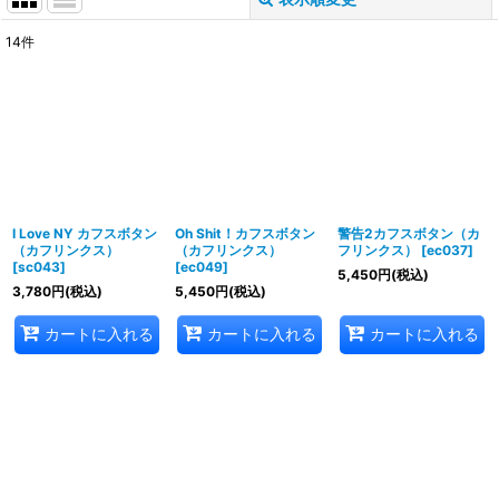
閉じる
14
件
表示数
:
並び順
:
絞り込む
I Love NY カフスボタン
Oh Shit！カフスボタン
警告2カフスボタン（カ
（カフリンクス）
（カフリンクス）
フリンクス）
[
ec037
]
[
sc043
]
[
ec049
]
5,450
円
(税込)
3,780
円
(税込)
5,450
円
(税込)
カートに入れる
カートに入れる
カートに入れる