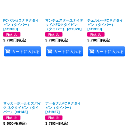
並び順
:
FCバルセロナネクタイ
マンチェスターユナイテ
チェルシーFCネクタイ
ピン（タイバー）
ッドネFCクタイピン
ピン（タイバー）
[
cf1930
]
（タイバー）
[
cf1928
]
[
cf1929
]
絞り込む
3,780
円
(税込)
3,780
円
(税込)
3,780
円
(税込)
カートに入れる
カートに入れる
カートに入れる
サッカーボールとスパイ
アーセナルFCネクタイ
ク ネクタイピン（タイ
ピン（タイバー）
バー）
[
ed143
]
[
cf1927
]
5,600
円
(税込)
3,780
円
(税込)