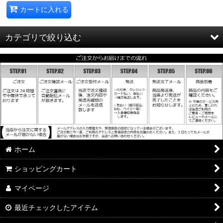
カートに入れる
カテゴリで絞り込む
タイピン (全商品)
ユニーク
スタイリッシュ
誕生石
ホーム
LEGO
ショッピングカート
ディズニー（Disney）
マイページ
スワンク(SWANK）
最近チェックしたアイテム
エリザベスパーカー（elizabeth parker）