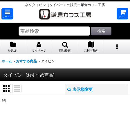
ネクタイピン（タイバー）の販売ー鎌倉カフス工房
メニュー
カート
検索
カテゴリ
マイページ
商品検索
ご利用案内
ホーム
>
おすすめ商品
>
タイピン
タイピン
[
おすすめ商品
]
表示順変更
閉じる
5
件
サブカテゴリ
:
表示数
: