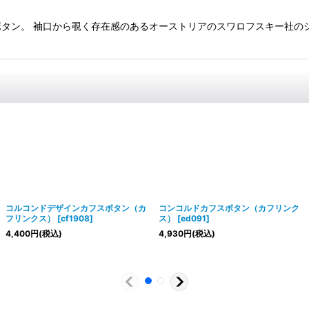
タン。 袖口から覗く存在感のあるオーストリアのスワロフスキー社のシ
コルコンドデザインカフスボタン（カ
コンコルドカフスボタン（カフリンク
フリンクス）
[
cf1908
]
ス）
[
ed091
]
4,400
円
(税込)
4,930
円
(税込)