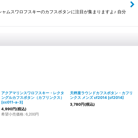
ャムスワロフスキーのカフスボタンに注目が集まりますよ♪ 自分
アクアマリンスワロフスキー・レクタ
天秤座ラウンドカフスボタン・カフリ
ングルカフスボタン（カフリンクス）
ンクス メンズ cf2014
[
cf2014
]
[
cc011-a-3
]
3,780
円
(税込)
4,990
円
(税込)
希望小売価格
:
6,200
円