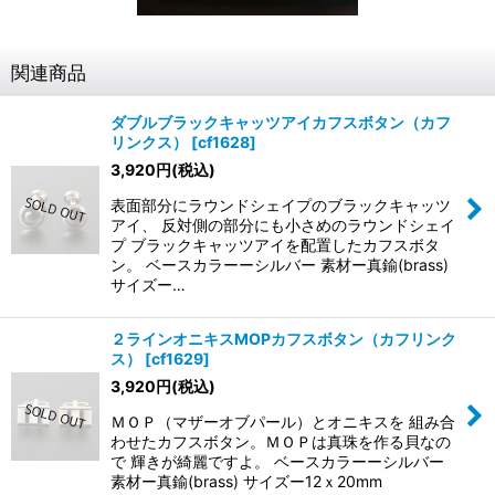
関連商品
ダブルブラックキャッツアイカフスボタン（カフ
リンクス）
[
cf1628
]
3,920
円
(税込)
表面部分にラウンドシェイプのブラックキャッツ
アイ、 反対側の部分にも小さめのラウンドシェイ
プ ブラックキャッツアイを配置したカフスボタ
ン。 ベースカラーーシルバー 素材ー真鍮(brass)
サイズー…
２ラインオニキスMOPカフスボタン（カフリンク
ス）
[
cf1629
]
3,920
円
(税込)
ＭＯＰ（マザーオブパール）とオニキスを 組み合
わせたカフスボタン。ＭＯＰは真珠を作る貝なの
で 輝きが綺麗ですよ。 ベースカラーーシルバー
素材ー真鍮(brass) サイズー12ｘ20mm