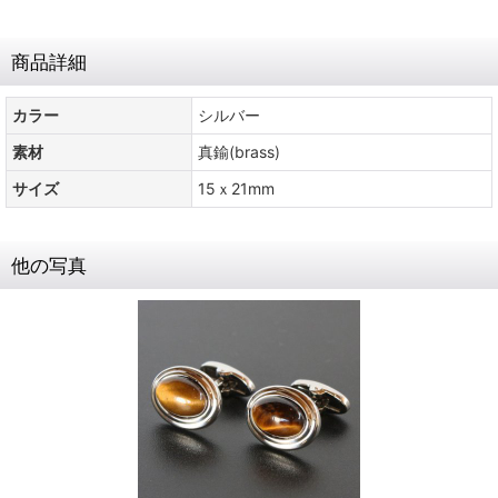
商品詳細
カラー
シルバー
素材
真鍮(brass)
サイズ
15ｘ21mm
他の写真