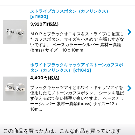
ストライプカフスボタン（カフリンクス）
[
cf1630
]
3,920
円
(税込)
ＭＯＰとブラックオニキスをストライプに 配置し
たカフスボタン。サイズも小さめで 主張しすぎな
いですよ。 ベースカラーーシルバー 素材ー真鍮
(brass) サイズー10ｘ10mm
ホワイトブラックキャッツアイストーンカフスボ
タン（カフリンクス）
[
cf1642
]
4,400
円
(税込)
ブラックキャッツアイとホワイトキャッツアイを
使用したモノトーンカフスボタン。 シーンを選ば
ず使えるので使い勝手が良いですよ。 ベースカラ
ーーシルバー 素材ー真鍮(brass) サイズー12ｘ
18m…
この商品を買った人は、こんな商品も買っています