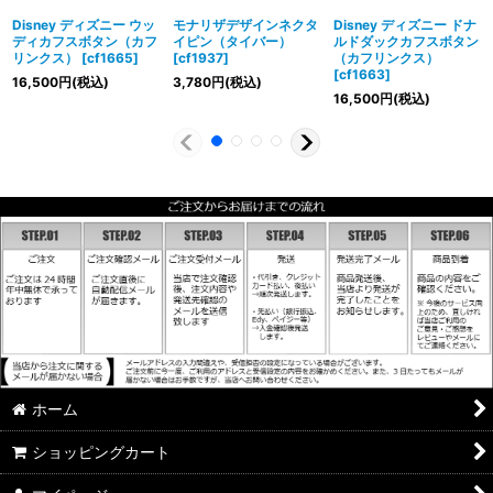
Disney ディズニー ウッ
モナリザデザインネクタ
Disney ディズニー ドナ
ディカフスボタン（カフ
イピン（タイバー）
ルドダックカフスボタン
リンクス）
[
cf1665
]
[
cf1937
]
（カフリンクス）
[
cf1663
]
16,500
円
(税込)
3,780
円
(税込)
16,500
円
(税込)
ホーム
ショッピングカート