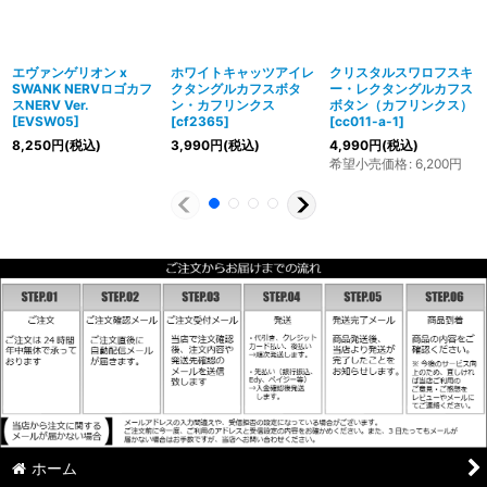
エヴァンゲリオン x
ホワイトキャッツアイレ
クリスタルスワロフスキ
SWANK NERVロゴカフ
クタングルカフスボタ
ー・レクタングルカフス
スNERV Ver.
ン・カフリンクス
ボタン（カフリンクス）
[
EVSW05
]
[
cf2365
]
[
cc011-a-1
]
8,250
円
(税込)
3,990
円
(税込)
4,990
円
(税込)
希望小売価格
:
6,200
円
ホーム