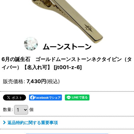
6月の誕生石 ゴールドムーンストーンネクタイピン（タ
イバー）【名入れ可】
[
jt001-z-6
]
販売価格
:
7,430
円
(税込)
Facebookでシェア
数量
:
個
返品特約に関する重要事項