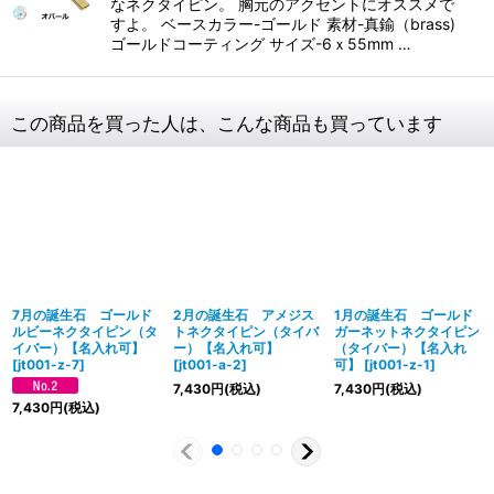
なネクタイピン。 胸元のアクセントにオススメで
すよ。 ベースカラー-ゴールド 素材-真鍮（brass)
ゴールドコーティング サイズ-6ｘ55mm …
この商品を買った人は、こんな商品も買っています
7月の誕生石 ゴールド
2月の誕生石 アメジス
1月の誕生石 ゴールド
ルビーネクタイピン（タ
トネクタイピン（タイバ
ガーネットネクタイピン
イバー）【名入れ可】
ー）【名入れ可】
（タイバー）【名入れ
[
jt001-z-7
]
[
jt001-a-2
]
可】
[
jt001-z-1
]
7,430
円
(税込)
7,430
円
(税込)
7,430
円
(税込)