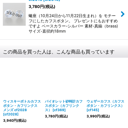
3,780
円
(税込)
蠍座（10月24日から11月22日生まれ）を モチー
フにしたカフスボタン。 プレゼントにもおすすめ
ですよ ベースカラー-シルバー 素材-真鍮（brass)
サイズ-直径約18mm
この商品を買った人は、こんな商品も買っています
ウィスキーボトルカフス
バイオレット砂時計カフ
ウェザーカフス（カフス
ボタン・カフリンクス
スボタン（カフリンク
ボタン・カフリンクス）
メンズ cf2028
ス）
[
cf369
]
[
cf145
]
[
cf2028
]
3,780
円
(税込)
3,990
円
(税込)
3,940
円
(税込)